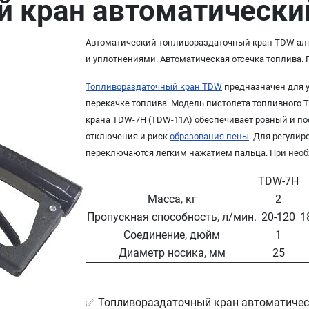
й кран автоматически
Автоматический топливораздаточный кран TDW ал
и уплотнениями. Автоматическая отсечка топлива. 
Топливораздаточный кран TDW
предназначен для у
перекачке топлива. Модель пистолета топливного 
крана TDW-7H (TDW-11A) обеспечивает ровный и п
отключения и риск
образования пены
. Для регулир
переключаются легким нажатием пальца. При необ
TDW-7H
Масса, кг
2
Пропускная способность, л/мин.
20-120
1
Соединение, дюйм
1
Диаметр носика, мм
25
✅ Топливораздаточный кран автоматичес