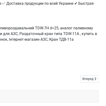
е ✅ Доставка продукции по всей Украине ✔ Быстрая
аливороздавальний TDW-7H d=25, аналог паливному
ти для АЗС, Раздаточный кран типа TDW-11A , купить в
нок, Інтернет-магазин АЗС, Кран ТДВ-11а
Следующий: Ус
Вперед