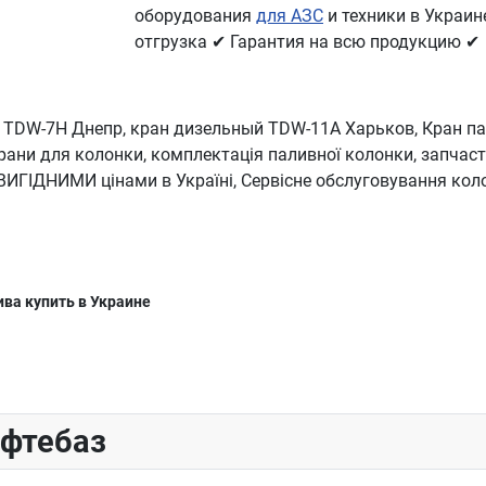
оборудования
для АЗС
и техники в Украин
отгрузка ✔ Гарантия на всю продукцию ✔
 TDW-7H Днепр, кран дизельный TDW-11А Харьков, Кран п
крани для колонки, комплектація паливної колонки, запчас
ИГІДНИМИ цінами в Україні, Сервісне обслуговування коло
ива купить в Украине
50)
ефтебаз