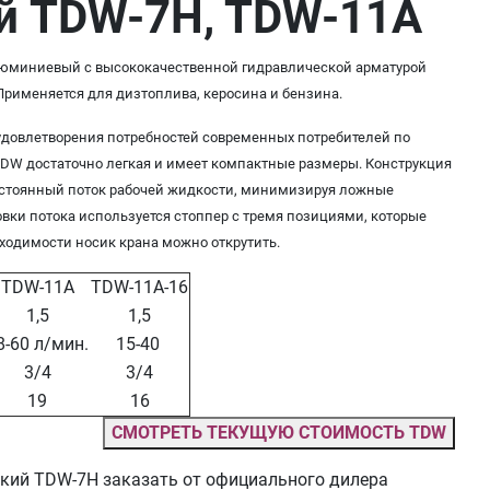
й TDW-7H, TDW-11А
юминиевый с высококачественной гидравлической арматурой
Применяется для дизтоплива, керосина и бензина.
довлетворения потребностей современных потребителей по
TDW достаточно легкая и имеет компактные размеры. Конструкция
остоянный поток рабочей жидкости, минимизируя ложные
овки потока используется стоппер с тремя позициями, которые
ходимости носик крана можно открутить.
TDW-11А
TDW-11А-16
1,5
1,5
8-60 л/мин.
15-40
3/4
3/4
19
16
СМОТРЕТЬ ТЕКУЩУЮ СТОИМОСТЬ TDW
кий TDW-7H заказать от официального дилера