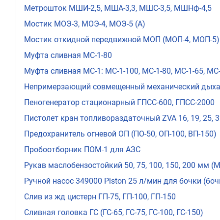
Метрошток МШИ-2,5, МША-3,3, МШС-3,5, МШНф-4,5
Мостик МОЭ-3, МОЭ-4, МОЭ-5 (А)
Мостик откидной передвижной МОП (МОП-4, МОП-5)
Муфта сливная МС-1-80
Муфта сливная МС-1: МС-1-100, МС-1-80, МС-1-65, МС
Непримерзающий совмещенный механический дыха
Пеногенератор стационарный ГПСС-600, ГПСС-2000
Пистолет кран топливораздаточный ZVA 16, 19, 25, 
Предохранитель огневой ОП (ПО-50, ОП-100, ВП-150)
Пробоотборник ПОМ-1 для АЗС
Рукав маслобензостойкий 50, 75, 100, 150, 200 мм (
Ручной насос 349000 Piston 25 л/мин для бочки (боч
Слив из жд цистерн ГП-75, ГП-100, ГП-150
Сливная головка ГС (ГС-65, ГС-75, ГС-100, ГС-150)