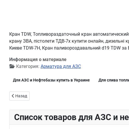
Кран TDW, Топливораздаточный кран автоматический
крану ЗВА, пістолети ТДВ-7х купити онлайн, дизельні 
Киеве TDW-7H, Кран паливороздавальний d19 TDW за В
Информация о материале
Категория:
Арматура для АЗС
Для АЗС и Нефтебазы купить в Украине
Для слива топл
Предыдущий: Сливная головка ГС (ГС-65, ГС-75, ГС-100, ГС-1
Назад
Список товаров для АЗС и н