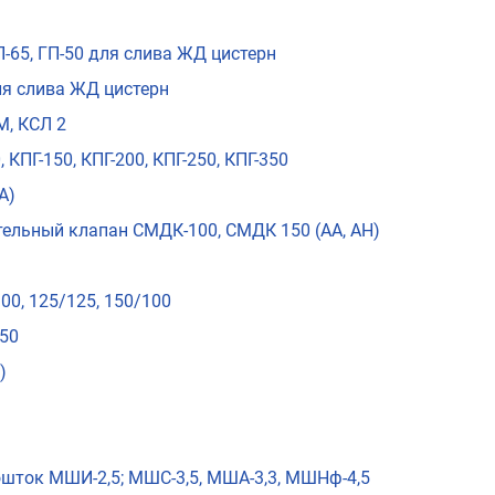
П-65, ГП-50 для слива ЖД цистерн
для слива ЖД цистерн
М, КСЛ 2
ПГ-150, КПГ-200, КПГ-250, КПГ-350
А)
ельный клапан СМДК-100, СМДК 150 (АА, АН)
00, 125/125, 150/100
/50
)
рошток МШИ-2,5; МШС-3,5, МША-3,3, МШНф-4,5