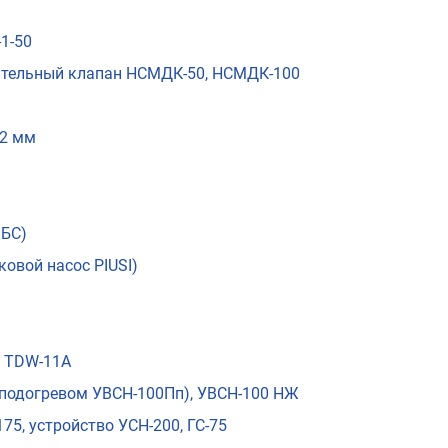
-1-50
тельный клапан НСМДК-50, НСМДК-100
32 мм
МБС)
ковой насос PIUSI)
, TDW-11А
роподогревом УВСН-100Пп), УВСН-100 НЖ
75, устройство УСН-200, ГС-75