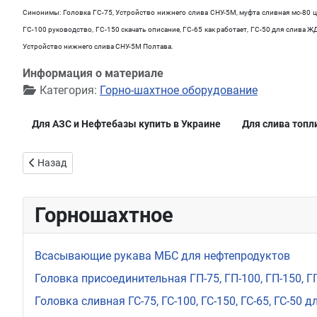
Синонимы: Головка ГС-75, Устройство нижнего слива СНУ-5М, муфта сливная мс-80 це
ГС-100 руководство, ГС-150 скачать описание, ГС-65 как работает, ГС-50 для слива 
Устройство нижнего слива СНУ-5М Полтава.
Информация о материале
Категория:
Горно-шахтное оборудование
Для АЗС и Нефтебазы купить в Украине
Для слива топл
Предыдущий: Газовое реле защиты трансформаторов РЗТ-80
Назад
Горношахтное
Всасывающие рукава МБС для нефтепродуктов
Головка присоединительная ГП-75, ГП-100, ГП-150, Г
Головка сливная ГС-75, ГС-100, ГС-150, ГС-65, ГС-50 