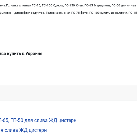
на, Головка сливная ГС-75, ГС-100 Одесса, ГС-150 Киев, ГС-65 Мариуполь, ГС-50 для слива 
ЖД цистерн для нефтепродуктов, Головка сливная ГС-75 фото, ГС-100 купить из наличия, ГС-
ива купить в Украине
-1-1 УХЛ1
П-65, ГП-50 для слива ЖД цистерн
для слива ЖД цистерн