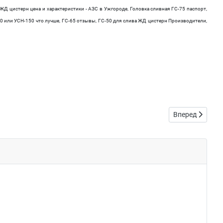
ЖД цистерн цена и характеристики - АЗС в Ужгороде, Головка сливная ГС-75 паспорт,
150 или УСН-150 что лучше, ГС-65 отзывы, ГС-50 для слива ЖД цистерн Производители,
Следующий: Гр
Вперед