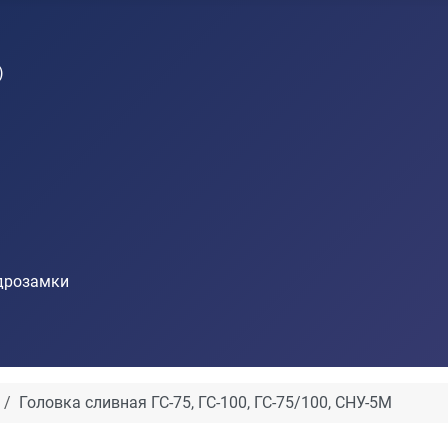
)
идрозамки
Головка сливная ГС-75, ГС-100, ГС-75/100, СНУ-5М