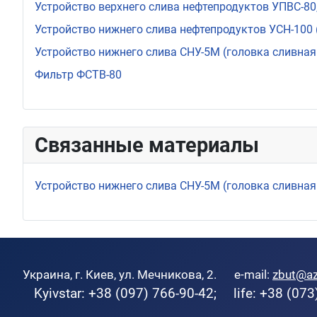
Устройство верхнего слива нефтепродуктов УПВС-80
Устройство нижнего слива нефтепродуктов УСН-100 
Устройство нижнего слива СНУ-5М (головка сливная ГС
Фильтр ФСТВ-80
Связанные материалы
Устройство нижнего слива СНУ-5М (головка сливная ГС
Украина, г. Киев, ул. Мечникова, 2. e-mail:
zbut@a
Kyivstar: +38 (097) 766-90-42; life: +38 (073