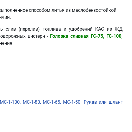
ыполненное способом литья из маслобензостойкой
ичии.
ть слив (перелив) топлива и удобрений КАС из ЖД
нодорожных цистерн -
Головка сливная ГС-75, ГС-100,
нения.
МС-1-100, МС-1-80, МС-1-65, МС-1-50
.
Рукав или шланг