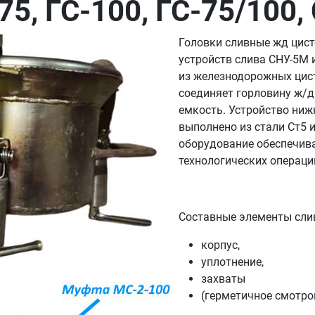
75, ГС-100, ГС-75/100
Головки сливные жд цисте
устройств слива СНУ-5М 
из железнодорожных цисте
соединяет горловину ж/
емкость. Устройство нижн
выполнено из стали Ст5 
о
борудование обеспечива
технологических операци
Составные элементы сли
корпус,
уплотнение,
захваты
(герметичное смотров