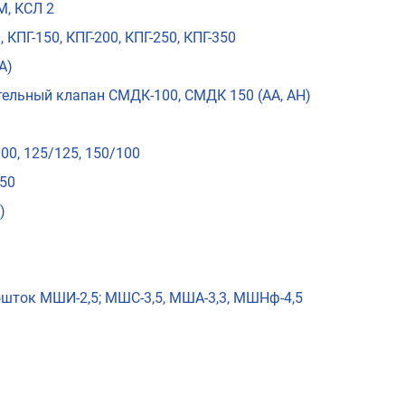
М, КСЛ 2
ПГ-150, КПГ-200, КПГ-250, КПГ-350
А)
ельный клапан СМДК-100, СМДК 150 (АА, АН)
00, 125/125, 150/100
/50
)
рошток МШИ-2,5; МШС-3,5, МША-3,3, МШНф-4,5