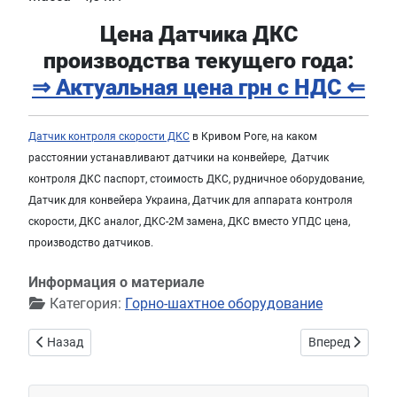
Цена Датчика ДКС
производства текущего года:
⇒
Актуальная цена
грн с НДС
⇐
Датчик контроля скорости ДКС
в Кривом Роге, на каком
расстоянии устанавливают датчики на конвейере, Датчик
контроля ДКС паспорт, стоимость ДКС, рудничное оборудование,
Датчик для конвейера Украина, Датчик для аппарата контроля
скорости, ДКС аналог, ДКС-2М замена, ДКС вместо УПДС цена,
производство датчиков.
Информация о материале
Категория:
Горно-шахтное оборудование
Предыдущий: Датчик магнитоиндукционный ДМ-3 (ДМ-2М, Д
Следующий: Зв
Назад
Вперед