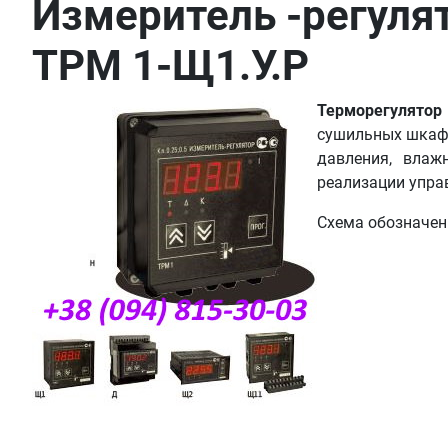
Измеритель -регуля
ТРМ 1-Щ1.У.Р
Терморегулятор
сушильных шкафа
давления, влаж
реализации упра
Схема обозначен