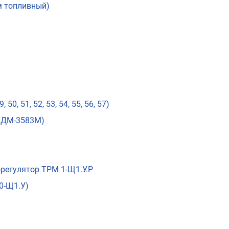
м топливный)
50, 51, 52, 53, 54, 55, 56, 57)
 ДМ-3583М)
регулятор ТРМ 1-Щ1.У.Р
0-Щ1.У)