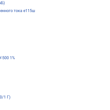
АБ)
енного тока е115ш
У-500 1%
0/1 Г)