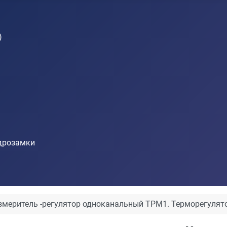
)
идрозамки
змеритель -регулятор одноканальный ТРМ1. Терморегулят