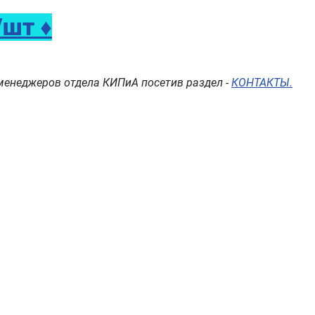
шт ♦
менеджеров отдела КИПиА посетив раздел -
КОНТАКТЫ.