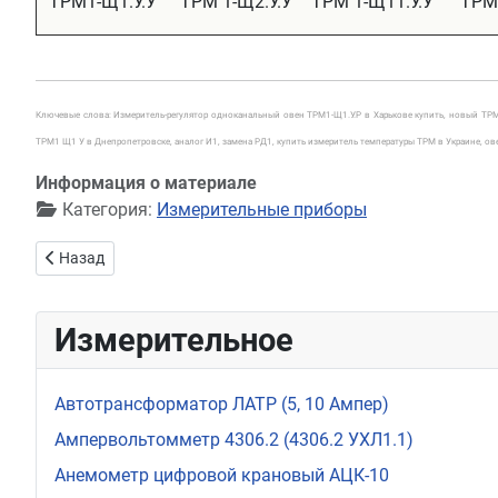
ТРМ1-Щ1.У.У
ТРМ 1-Щ2.У.У
ТРМ 1-Щ11.У.У
ТРМ 
Ключевые слова: Измеритель-регулятор одноканальный овен ТРМ1-Щ1.У.Р в Харькове купить, новый ТРМ1-Щ
ТРМ1 Щ1 У в Днепропетровске, аналог И1, замена РД1, купить измеритель температуры ТРМ в Украине, ов
Информация о материале
Категория:
Измерительные приборы
Предыдущий: ИДО-06, ИДО-07 индикатор
Назад
Измерительное
Автотрансформатор ЛАТР (5, 10 Ампер)
Ампервольтомметр 4306.2 (4306.2 УХЛ1.1)
Анемометр цифровой крановый АЦК-10