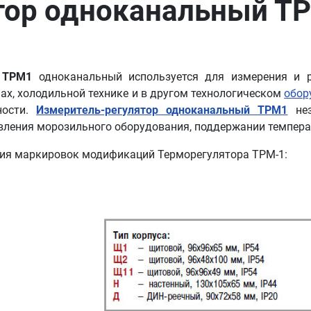
тор одноканальный ТР
 ТРМ1
одноканальный используется для измерения и ре
х, холодильной технике и в другом технологическом
обор
ности.
Измеритель-регулятор одноканальный ТРМ1
нез
вления морозильного оборудования, поддержании темпера
ия маркировок модификаций Терморегулятора ТРМ-1: