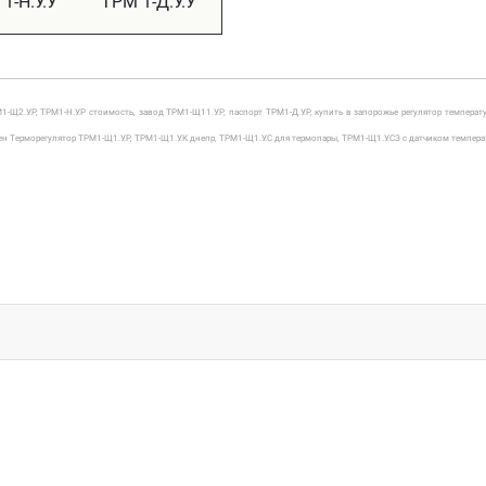
1-Н.У.У
ТРМ 1-Д.У.У
2.У.Р, ТРМ1-Н.У.Р стоимость, завод ТРМ1-Щ11.У.Р, паспорт ТРМ1-Д.У.Р, купить в запорожье регулятор температур
ен Терморегулятор ТРМ1-Щ1.У.Р,
ТРМ1-Щ1.У.К днепр,
ТРМ1-Щ1.У.С для термопары,
ТРМ1-Щ1.У.СЗ с датчиком темпера