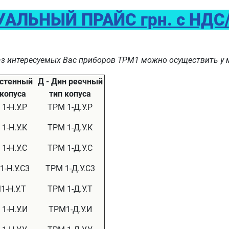
УАЛЬНЫЙ ПРАЙС грн. с НДС/
аз интересуемых Вас приборов ТРМ1 можно осуществить у 
астенный
Д - Дин реечный
 копуса
тип копуса
1-Н.У.Р
ТРМ 1-Д.У.Р
1-Н.У.К
ТРМ 1-Д.У.К
1-Н.У.С
ТРМ 1-Д.У.С
1-Н.У.С3
ТРМ 1-Д.У.С3
1-Н.У.Т
ТРМ 1-Д.У.Т
1-Н.У.И
ТРМ1-Д.У.И