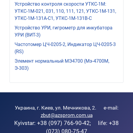
Устройство контроля скорости УТКС-1М:
УТКС-1М-021, 031, 110, 111, 121, УТКС-1М-131,
УТКС-1М-131A-C1, УТКС-1М-131В-С
Устройство УРИ, гигрометр для инкубатора
УРИ (ВИТ-3)
Частотомер ЦЧ-0205-2, Индикатор ЦЧ-0205-3
(RS)
Элемент нормальный МЭ4700 (Мэ-4700М,
Э-303)
Украина, г. Киев, ул. Мечникова, 2. e-mail:
zbut@azsprom.com.ua
Kyivstar: +38 (097) 766-90-42; life: +38
(073) 080-75-47