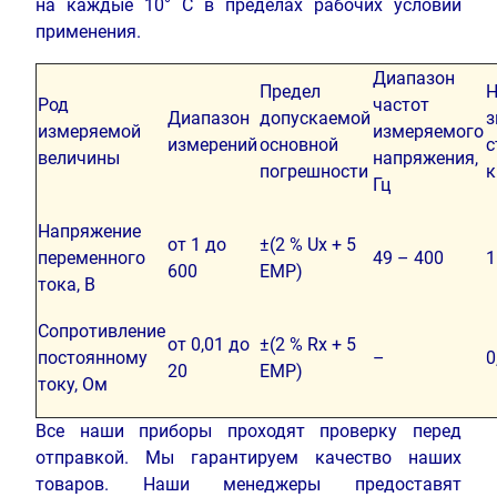
на каждые 10° С в пределах рабочих условий
применения.
Диапазон
Предел
Н
Род
частот
Диапазон
допускаемой
з
измеряемой
измеряемого
измерений
основной
с
величины
напряжения,
погрешности
к
Гц
Напряжение
от 1 до
±(2 % Ux + 5
переменного
49 – 400
1
600
ЕМР)
тока, В
Сопротивление
от 0,01 до
±(2 % Rx + 5
постоянному
–
0
20
ЕМР)
току, Ом
Все наши приборы проходят проверку перед
отправкой. Мы гарантируем качество наших
товаров. Наши менеджеры предоставят