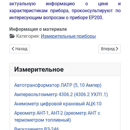
актуальную информацию о цене и
характеристикам прибора, проконсультируют по
интересующим вопросам о приборе ЕР200.
Информация о материале
Категория:
Измерительные приборы
Предыдущий: Прибор электроизмерительный многофункци
Следующий: П
Назад
Вперед
Измерительное
Автотрансформатор ЛАТР (5, 10 Ампер)
Ампервольтомметр 4306.2 (4306.2 УХЛ1.1)
Анемометр цифровой крановый АЦК-10
Ареометр АНТ-1, АНТ-2 (ареометр АНТ с
термометром топливный)
Вискозиметр ВЗ-246