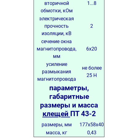
вторичной
1...8
обмотки, кОм
электрическая
прочность
2
изоляции, кВ
сечение окна
магнитопровода,
6х20
мм
усиление
не более
размыкания
25 Н
магнитопровода
параметры,
габаритные
размеры и масса
клещей
ПТ 43-2
размеры, мм
177х58х40
масса, кг
0,43