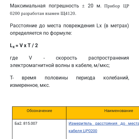
Максимальная погрешность
20 м.
±
Прибор ЦР
.
0200 разработан взамен Щ4120
Расстояние до места повреждения Lх (в метрах)
определяется по формуле:
L
= V x T / 2
x
где
V
- скорость распространения
электромагнитной волны в кабеле, м/мкс;
Т- время половины периода колебаний,
измеренное, мкс.
Обозначение
Наименование
Ба2. 815.007
Измеритель расстояния до мест
кабеля ЦР0200