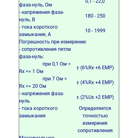
0,1 - 22,0
фаза-нуль, Ом
- напряжения фаза-
180 - 250
нуль, В
- тока короткого
10 - 1999
замыкания, А
Погрешность при измерении:
- сопротивления петли
фаза-нуль:
при 0,1 Ом <
± (6%Rx +6 ЕМР)
Rx <= 1 Ом
при 7 Ом <
± (4%Rx +4 ЕМР)
Rx <= 20 Ом
- напряжения фаза-
± (2%Ux +2 ЕМР)
нуль
- тока короткого
Определяется
замыкания
точностью
измерения
сопротивления
Максимальное