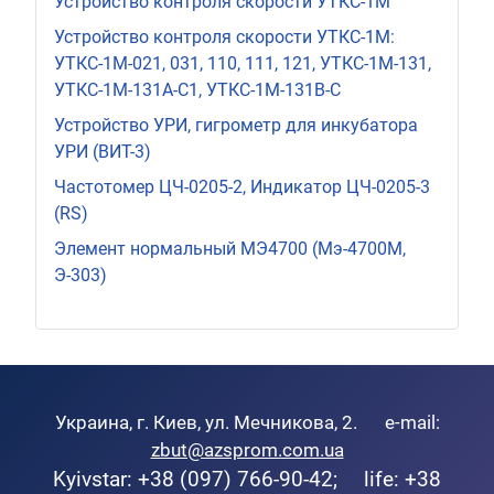
Устройство контроля скорости УТКС-1М
Устройство контроля скорости УТКС-1М:
УТКС-1М-021, 031, 110, 111, 121, УТКС-1М-131,
УТКС-1М-131A-C1, УТКС-1М-131В-С
Устройство УРИ, гигрометр для инкубатора
УРИ (ВИТ-3)
Частотомер ЦЧ-0205-2, Индикатор ЦЧ-0205-3
(RS)
Элемент нормальный МЭ4700 (Мэ-4700М,
Э-303)
Украина, г. Киев, ул. Мечникова, 2. e-mail:
zbut@azsprom.com.ua
Kyivstar: +38 (097) 766-90-42; life: +38